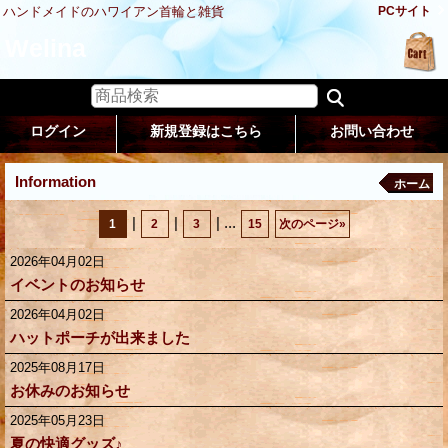
ハンドメイドのハワイアン首輪と雑貨
PCサイト
Welina
ログイン
新規登録はこちら
お問い合わせ
Information
ホーム
|
|
|
...
1
2
3
15
次のページ
»
2026年04月02日
イベントのお知らせ
2026年04月02日
ハットポーチが出来ました
2025年08月17日
お休みのお知らせ
2025年05月23日
夏の快適グッズ♪