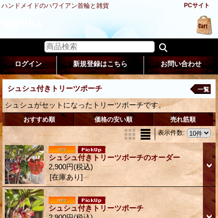
ハンドメイドのハワイアン首輪と雑貨
PCサイト
Welina
ログイン
新規登録はこちら
お問い合わせ
シュシュ付きトリーツポーチ
一覧
シュシュがセットになったトリーツポーチです。
おすすめ順
価格の安い順
売れ筋順
表示件数
:
シュシュ付きトリーツポーチのオーダー
2,900円
(税込)
[在庫あり]
シュシュ付きトリーツポーチ
2,900円
(税込)