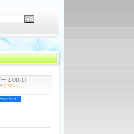
ダー
[
LOR-1
]
せ
ください。
acebookでシェア