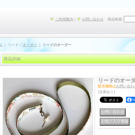
ご利用案内
｜
お問い合わせ
商品検索
:
ム
｜ リード >
オーダー
｜
リードのオーダー
商品詳細
リードのオー
販売価格は
お問い合わ
[在庫あり]
F