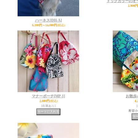
ドッグカラーのオ
2,900
ハーネス
[DH-A]
6,100円～14,000円
(税込)
マナーポーチ
[MP-1]
お散歩
2,800円
(税込)
4,
[在庫あり]
希望小