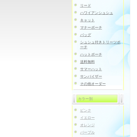
リード
ハワイアンシュシュ
キャット
マナーポーチ
バッグ
シュシュ付きトリーツポ
ーチ
ハットポーチ
送料無料
サマーハット
サンバイザー
その他オーダー
カラー別
ピンク
イエロー
オレンジ
パープル