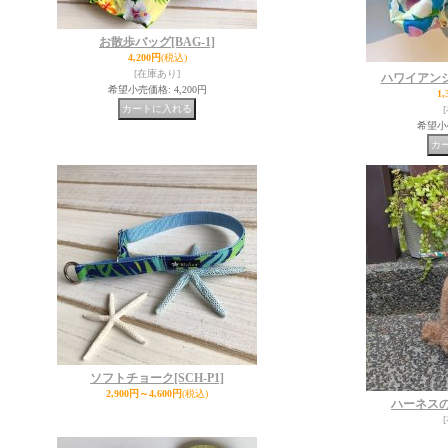
お散歩バッグ
[BAG-1]
4,200円
(税込)
[在庫あり]
ハワイアン
希望小売価格
:
4,200円
1,
希望小
ソフトチョーク
[SCH-P1]
2,900円～4,600円
(税込)
ハーネス