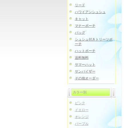
リード
ハワイアンシュシュ
キャット
マナーポーチ
バッグ
シュシュ付きトリーツポ
ーチ
ハットポーチ
送料無料
サマーハット
サンバイザー
その他オーダー
カラー別
ピンク
イエロー
オレンジ
パープル