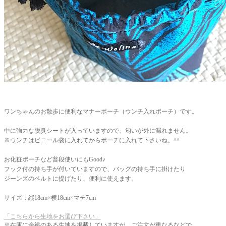
ワンちゃんのお散歩に便利なマナーポーチ（ウンチ入れポーチ）です。
中に強力な脱臭シートが入っていますので、匂いが外に漏れません。
※ウンチはビニール袋に入れてからポーチに入れて下さいね。^^
お化粧ポーチなど普段使いにもGood♪
フック付の持ち手が付いていますので、バッグの持ち手に掛けたり
ジーンズのベルトに提げたり、便利に使えます。
サイズ：縦18cm×横18cm×マチ7cm
「こちらから生地をお選び下さい」
※在庫に余裕のある生地を掲載していますが、ご注文が重なるなどで