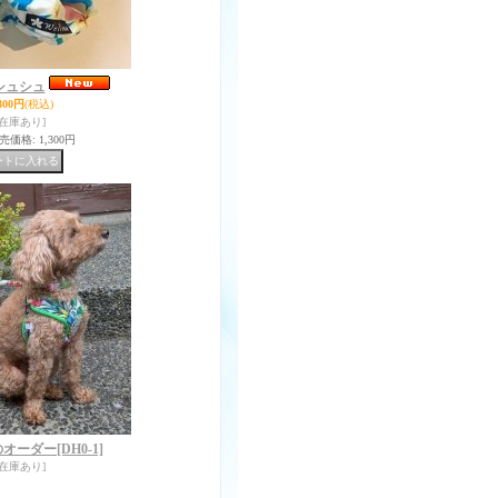
シュシュ
300円
(税込)
[在庫あり]
売価格
:
1,300円
のオーダー
[DH0-1]
[在庫あり]