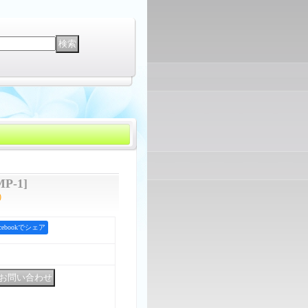
MP-1
]
)
acebookでシェア