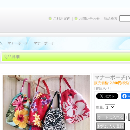
ご利用案内
｜
お問い合わせ
商品検索
:
ム
｜
マナーポーチ
｜
マナーポーチ
商品詳細
マナーポーチ
[
販売価格
:
2,800円
(税込
[在庫あり]
F
数量
:
｜